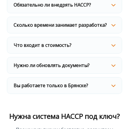
Обязательно ли внедрять HACCP?
Да, для всех предприятий пищевой отрасли —
производство, хранение, транспортировка,
Сколько времени занимает разработка?
реализация продуктов.
В среднем 5–10 рабочих дней. Срок зависит от
сложности предприятия.
Что входит в стоимость?
Разработка документации, обучение персонала,
консультации, первое сопровождение.
Нужно ли обновлять документы?
Да, при изменениях в законодательстве требуется
актуализация. Мы предлагаем договор на
Вы работаете только в Брянске?
сопровождение.
Мы выезжаем на объекты по всей Брянской
области. Разработку документации можем вести
удаленно.
Нужна система HACCP под ключ?